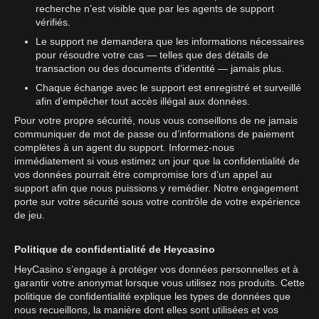
recherche n’est visible que par les agents de support
vérifiés.
Le support ne demandera que les informations nécessaires
pour résoudre votre cas — telles que des détails de
transaction ou des documents d’identité — jamais plus.
Chaque échange avec le support est enregistré et surveillé
afin d’empêcher tout accès illégal aux données.
Pour votre propre sécurité, nous vous conseillons de ne jamais
communiquer de mot de passe ou d’informations de paiement
complètes à un agent du support. Informez-nous
immédiatement si vous estimez un jour que la confidentialité de
vos données pourrait être compromise lors d’un appel au
support afin que nous puissions y remédier. Notre engagement
porte sur votre sécurité sous votre contrôle de votre expérience
de jeu.
Politique de confidentialité de Heycasino
HeyCasino s’engage à protéger vos données personnelles et à
garantir votre anonymat lorsque vous utilisez nos produits. Cette
politique de confidentialité explique les types de données que
nous recueillons, la manière dont elles sont utilisées et vos