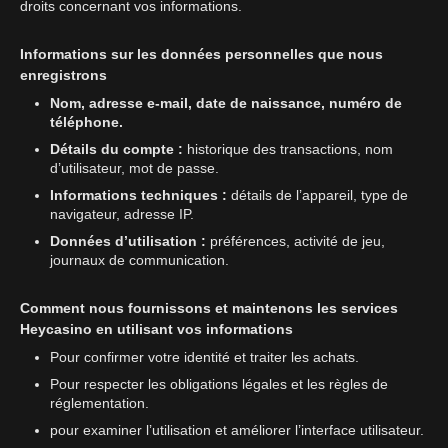
droits concernant vos informations.
Informations sur les données personnelles que nous
enregistrons
Nom, adresse e-mail, date de naissance, numéro de
téléphone.
Détails du compte :
historique des transactions, nom
d’utilisateur, mot de passe.
Informations techniques :
détails de l’appareil, type de
navigateur, adresse IP.
Données d’utilisation :
préférences, activité de jeu,
journaux de communication.
Comment nous fournissons et maintenons les services
Heycasino en utilisant vos informations
Pour confirmer votre identité et traiter les achats.
Pour respecter les obligations légales et les règles de
réglementation.
pour examiner l’utilisation et améliorer l’interface utilisateur.