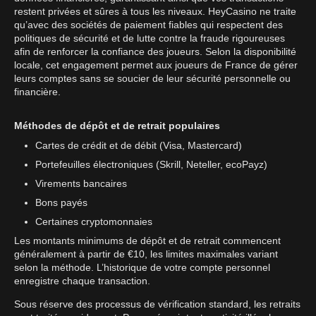
restent privées et sûres à tous les niveaux. HeyCasino ne traite
qu’avec des sociétés de paiement fiables qui respectent des
politiques de sécurité et de lutte contre la fraude rigoureuses
afin de renforcer la confiance des joueurs. Selon la disponibilité
locale, cet engagement permet aux joueurs de France de gérer
leurs comptes sans se soucier de leur sécurité personnelle ou
financière.
Méthodes de dépôt et de retrait populaires
Cartes de crédit et de débit (Visa, Mastercard)
Portefeuilles électroniques (Skrill, Neteller, ecoPayz)
Virements bancaires
Bons payés
Certaines cryptomonnaies
Les montants minimums de dépôt et de retrait commencent
généralement à partir de €10, les limites maximales variant
selon la méthode. L’historique de votre compte personnel
enregistre chaque transaction.
Sous réserve des processus de vérification standard, les retraits