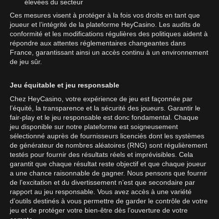
élevées du secteur
Ces mesures visent à protéger à la fois vos droits en tant que
joueur et l’intégrité de la plateforme HeyCasino. Les audits de
conformité et les modifications régulières des politiques aident à
répondre aux attentes réglementaires changeantes dans
France, garantissant ainsi un accès continu à un environnement
de jeu sûr.
Jeu équitable et jeu responsable
Chez HeyCasino, votre expérience de jeu est façonnée par
l’équité, la transparence et la sécurité des joueurs. Garantir le
fair-play et le jeu responsable est donc fondamental. Chaque
jeu disponible sur notre plateforme est soigneusement
sélectionné auprès de fournisseurs licenciés dont les systèmes
de générateur de nombres aléatoires (RNG) sont régulièrement
testés pour fournir des résultats réels et imprévisibles. Cela
garantit que chaque résultat reste objectif et que chaque joueur
a une chance raisonnable de gagner. Nous pensons que fournir
de l’excitation et du divertissement n’est que secondaire par
rapport au jeu responsable. Vous avez accès à une variété
d’outils destinés à vous permettre de garder le contrôle de votre
jeu et de protéger votre bien-être dès l’ouverture de votre