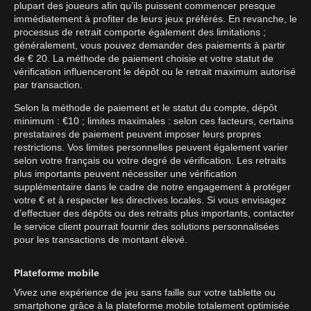
plupart des joueurs afin qu’ils puissent commencer presque
immédiatement à profiter de leurs jeux préférés. En revanche, le
processus de retrait comporte également des limitations ;
généralement, vous pouvez demander des paiements à partir
de € 20. La méthode de paiement choisie et votre statut de
vérification influenceront le dépôt ou le retrait maximum autorisé
par transaction.
Selon la méthode de paiement et le statut du compte, dépôt
minimum : €10 ; limites maximales : selon ces facteurs, certains
prestataires de paiement peuvent imposer leurs propres
restrictions. Vos limites personnelles peuvent également varier
selon votre français ou votre degré de vérification. Les retraits
plus importants peuvent nécessiter une vérification
supplémentaire dans le cadre de notre engagement à protéger
votre € et à respecter les directives locales. Si vous envisagez
d’effectuer des dépôts ou des retraits plus importants, contacter
le service client pourrait fournir des solutions personnalisées
pour les transactions de montant élevé.
Plateforme mobile
Vivez une expérience de jeu sans faille sur votre tablette ou
smartphone grâce à la plateforme mobile totalement optimisée