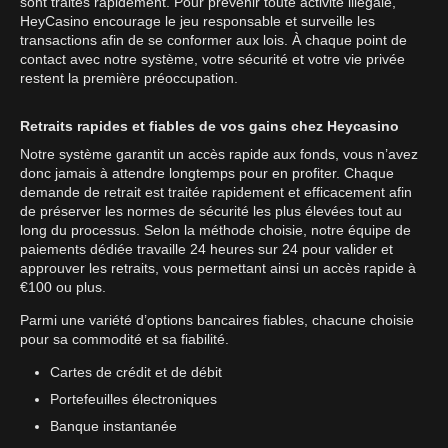
sont traités rapidement. Pour prévenir toute activité illégale,
HeyCasino encourage le jeu responsable et surveille les
transactions afin de se conformer aux lois. À chaque point de
contact avec notre système, votre sécurité et votre vie privée
restent la première préoccupation.
Retraits rapides et fiables de vos gains chez Heycasino
Notre système garantit un accès rapide aux fonds, vous n’avez
donc jamais à attendre longtemps pour en profiter. Chaque
demande de retrait est traitée rapidement et efficacement afin
de préserver les normes de sécurité les plus élevées tout au
long du processus. Selon la méthode choisie, notre équipe de
paiements dédiée travaille 24 heures sur 24 pour valider et
approuver les retraits, vous permettant ainsi un accès rapide à
€100 ou plus.
Parmi une variété d’options bancaires fiables, chacune choisie
pour sa commodité et sa fiabilité.
Cartes de crédit et de débit
Portefeuilles électroniques
Banque instantanée