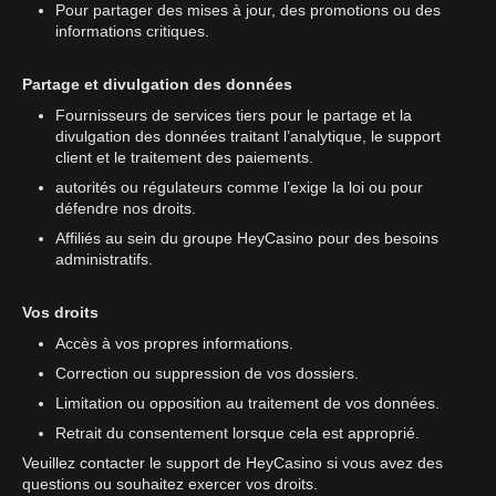
Pour partager des mises à jour, des promotions ou des
informations critiques.
Partage et divulgation des données
Fournisseurs de services tiers pour le partage et la
divulgation des données traitant l’analytique, le support
client et le traitement des paiements.
autorités ou régulateurs comme l’exige la loi ou pour
défendre nos droits.
Affiliés au sein du groupe HeyCasino pour des besoins
administratifs.
Vos droits
Accès à vos propres informations.
Correction ou suppression de vos dossiers.
Limitation ou opposition au traitement de vos données.
Retrait du consentement lorsque cela est approprié.
Veuillez contacter le support de HeyCasino si vous avez des
questions ou souhaitez exercer vos droits.