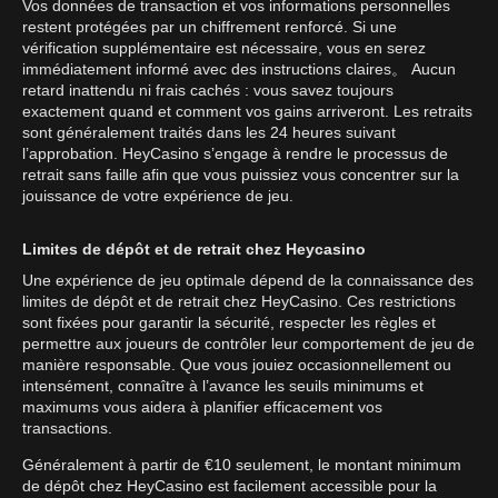
Vos données de transaction et vos informations personnelles
restent protégées par un chiffrement renforcé. Si une
vérification supplémentaire est nécessaire, vous en serez
immédiatement informé avec des instructions claires。 Aucun
retard inattendu ni frais cachés : vous savez toujours
exactement quand et comment vos gains arriveront. Les retraits
sont généralement traités dans les 24 heures suivant
l’approbation. HeyCasino s’engage à rendre le processus de
retrait sans faille afin que vous puissiez vous concentrer sur la
jouissance de votre expérience de jeu.
Limites de dépôt et de retrait chez Heycasino
Une expérience de jeu optimale dépend de la connaissance des
limites de dépôt et de retrait chez HeyCasino. Ces restrictions
sont fixées pour garantir la sécurité, respecter les règles et
permettre aux joueurs de contrôler leur comportement de jeu de
manière responsable. Que vous jouiez occasionnellement ou
intensément, connaître à l’avance les seuils minimums et
maximums vous aidera à planifier efficacement vos
transactions.
Généralement à partir de €10 seulement, le montant minimum
de dépôt chez HeyCasino est facilement accessible pour la