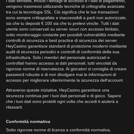
I dati sensibili, inclusi i dettagli di accesso e i dati di pagamento,
vengono trasmessi utilizzando tecniche di crittografia avanzate,
tra cui la tecnologia SSL. Ciò significa che le tue transazioni
sono sempre crittografate e inaccessibili a parti non autorizzate,
sia che tu depositi € 100 sia che tu prelevi vincite. Tutti i dati
utente sono conservati su server sicuri con accesso limitato,
sotto monitoraggio costante per possibili vulnerabilità mediante
controlli di sicurezza e best practice di sicurezza dei server.
HeyCasino garantisce standard di protezione moderni mediante
audit di sicurezza periodici e controlli di conformità della sua
infrastruttura. Solo i membri del personale autorizzati e
controllati hanno accesso ai dati personali, tutti vincolati da
rigorose norme di riservatezza. Ai giocatori si consiglia di creare
password robuste e di non divulgare mai le informazioni di
accesso per migliorare ulteriormente la sicurezza dell'account.
Attraverso queste iniziative, HeyCasino garantisce una
sicurezza continua per i tuoi dati personali e di gioco. Sapere
che i tuoi dati sono protetti ogni volta che accedi ti aiuterà a
rilassarti.
Conformità normativa
Sotto rigorose norme di licenza e conformità normativa,