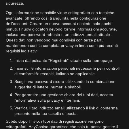
sicurezza.
Ogni informazione sensibile viene crittografata con tecniche
avanzate, offrendo così tranquillità nella configurazione
dell'account. Creare un nuovo account richiede solo pochi
minuti. I nuovi giocatori devono fornire informazioni accurate,
inclusa una password robusta e un indirizzo email attuale.
Questi dati non vengono mai condivisi con terze parti,
mantenendo così la completa privacy in linea con i più recenti
requisiti legislativi.
Inizia dal pulsante "Registrati" situato sulla homepage.
Inserisci le informazioni personali necessarie per i controlli
di conformità: recapiti, italiano se applicabile.
Scegli una password sicura utilizzando la combinazione
suggerita di lettere, numeri e simboli.
Per garantire una gestione chiara dei tuoi dati, accetta
l'informativa sulla privacy e i termini.
Verifica il tuo indirizzo email utilizzando il link di conferma
presente nella tua casella di posta.
Subito dopo l'invio, i tuoi dati di registrazione vengono
crittografati. HeyCasino garantisce che solo tu possa gestire il