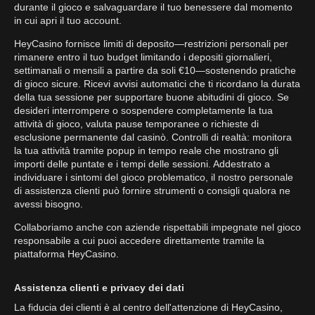
durante il gioco e salvaguardare il tuo benessere dal momento
in cui apri il tuo account.
HeyCasino fornisce limiti di deposito—restrizioni personali per
rimanere entro il tuo budget limitando i depositi giornalieri,
settimanali o mensili a partire da soli €10—sostenendo pratiche
di gioco sicure. Ricevi avvisi automatici che ti ricordano la durata
della tua sessione per supportare buone abitudini di gioco. Se
desideri interrompere o sospendere completamente la tua
attività di gioco, valuta pause temporanee o richieste di
esclusione permanente dal casinò. Controlli di realtà: monitora
la tua attività tramite popup in tempo reale che mostrano gli
importi delle puntate e i tempi delle sessioni. Addestrato a
individuare i sintomi del gioco problematico, il nostro personale
di assistenza clienti può fornire strumenti o consigli qualora ne
avessi bisogno.
Collaboriamo anche con aziende rispettabili impegnate nel gioco
responsabile a cui puoi accedere direttamente tramite la
piattaforma HeyCasino.
Assistenza clienti e privacy dei dati
La fiducia dei clienti è al centro dell'attenzione di HeyCasino,