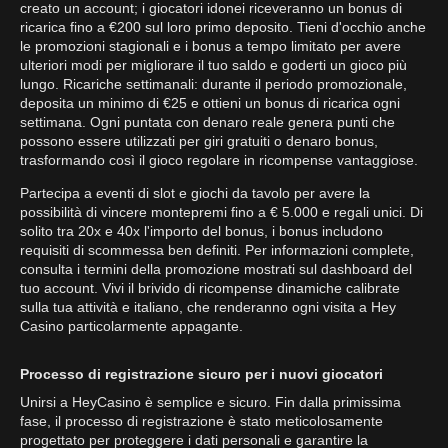
creato un account; i giocatori idonei riceveranno un bonus di
ricarica fino a €200 sul loro primo deposito. Tieni d'occhio anche
le promozioni stagionali e i bonus a tempo limitato per avere
ulteriori modi per migliorare il tuo saldo e goderti un gioco più
lungo. Ricariche settimanali: durante il periodo promozionale,
deposita un minimo di €25 e ottieni un bonus di ricarica ogni
settimana. Ogni puntata con denaro reale genera punti che
possono essere utilizzati per giri gratuiti o denaro bonus,
trasformando così il gioco regolare in ricompense vantaggiose.
Partecipa a eventi di slot e giochi da tavolo per avere la
possibilità di vincere montepremi fino a € 5.000 e regali unici. Di
solito tra 20x e 40x l'importo del bonus, i bonus includono
requisiti di scommessa ben definiti. Per informazioni complete,
consulta i termini della promozione mostrati sul dashboard del
tuo account. Vivi il brivido di ricompense dinamiche calibrate
sulla tua attività e italiano, che renderanno ogni visita a Hey
Casino particolarmente appagante.
Processo di registrazione sicuro per i nuovi giocatori
Unirsi a HeyCasino è semplice e sicuro. Fin dalla primissima
fase, il processo di registrazione è stato meticolosamente
progettato per proteggere i dati personali e garantire la