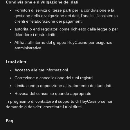
Condivisione e divulgazione dei dati
Fornitori di servizi di terze parti per la condivisione e la
gestione della divulgazione dei dati, l'analisi, l'assistenza
clienti e l'elaborazione dei pagamenti.
autorità o enti regolatori come richiesto dalla legge o per
difendere i nostri diritti.
Affiliati all'interno del gruppo HeyCasino per esigenze
amministrative.
I tuoi diritti
Accesso alle tue informazioni.
Correzione o cancellazione dei tuoi registri.
Limitazione o opposizione al trattamento dei tuoi dati.
Revoca del consenso quando appropriato.
Ti preghiamo di contattare il supporto di HeyCasino se hai
domande o desideri esercitare i tuoi diritti.
Faq