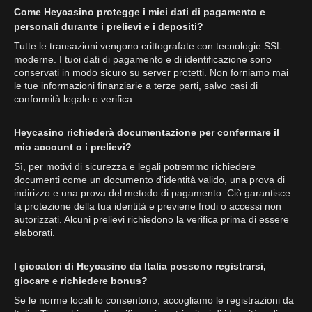
Come Heycasino protegge i miei dati di pagamento e
personali durante i prelievi e i depositi?
Tutte le transazioni vengono crittografate con tecnologie SSL
moderne. I tuoi dati di pagamento e di identificazione sono
conservati in modo sicuro su server protetti. Non forniamo mai
le tue informazioni finanziarie a terze parti, salvo casi di
conformità legale o verifica.
Heycasino richiederà documentazione per confermare il
mio account o i prelievi?
Sì, per motivi di sicurezza e legali potremmo richiedere
documenti come un documento d'identità valido, una prova di
indirizzo e una prova del metodo di pagamento. Ciò garantisce
la protezione della tua identità e previene frodi o accessi non
autorizzati. Alcuni prelievi richiedono la verifica prima di essere
elaborati.
I giocatori di Heycasino da Italia possono registrarsi,
giocare e richiedere bonus?
Se le norme locali lo consentono, accogliamo le registrazioni da