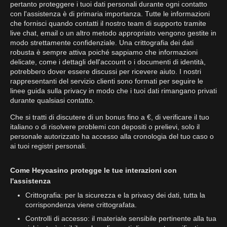
pertanto proteggere i tuoi dati personali durante ogni contatto
con l'assistenza è di primaria importanza. Tutte le informazioni
che fornisci quando contatti il nostro team di supporto tramite
live chat, email o un altro metodo appropriato vengono gestite in
modo strettamente confidenziale. Una crittografia dei dati
robusta è sempre attiva poiché sappiamo che informazioni
delicate, come i dettagli dell'account o i documenti di identità,
potrebbero dover essere discussi per ricevere aiuto. I nostri
rappresentanti del servizio clienti sono formati per seguire le
linee guida sulla privacy in modo che i tuoi dati rimangano privati
durante qualsiasi contatto.
Che si tratti di discutere di un bonus fino a €, di verificare il tuo
italiano o di risolvere problemi con depositi o prelievi, solo il
personale autorizzato ha accesso alla cronologia del tuo caso o
ai tuoi registri personali.
Come Heycasino protegge le tue interazioni con
l'assistenza
Crittografia: per la sicurezza e la privacy dei dati, tutta la
corrispondenza viene crittografata.
Controlli di accesso: il materiale sensibile pertinente alla tua